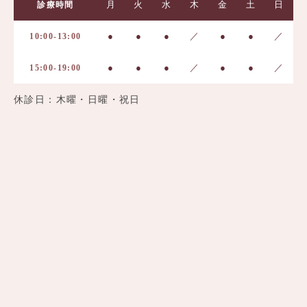
月
火
水
木
金
土
日
診療時間
●
●
●
／
●
●
／
10:00-13:00
●
●
●
／
●
●
／
15:00-19:00
休診日：木曜・日曜・祝日