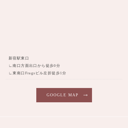
新宿駅東口
∟南口方面出口から徒歩0分
∟東南口Fragsビル左折徒歩1分
GOOGLE MAP