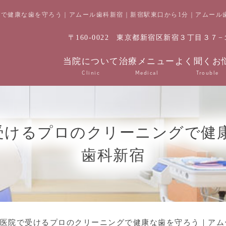
グで健康な歯を守ろう｜アムール歯科新宿｜新宿駅東口から1分｜アムー
〒160-0022
東京都新宿区新宿３丁目３７−１
当院について
治療メニュー
よく聞くお
Clinic
Medical
Trouble
で受けるプロのクリーニングで健
歯科新宿
科医院で受けるプロのクリーニングで健康な歯を守ろう｜アム