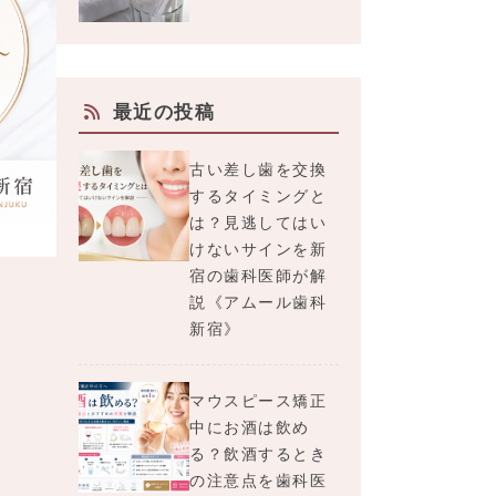
最近の投稿
古い差し歯を交換
するタイミングと
は？見逃してはい
けないサインを新
宿の歯科医師が解
説《アムール歯科
新宿》
マウスピース矯正
中にお酒は飲め
る？飲酒するとき
の注意点を歯科医