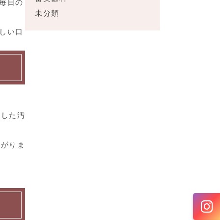
毎日の
未分類
しい口
着した汚
ながりま