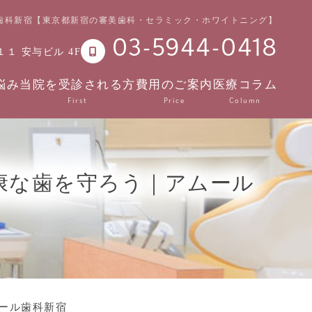
ル歯科新宿【東京都新宿の審美歯科・セラミック・ホワイトニング】
03-5944-0418
１ 安与ビル 4F
悩み
当院を受診される方
費用のご案内
医療コラム
First
Price
Column
康な歯を守ろう｜アムール
ール歯科新宿