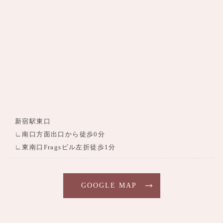
新宿駅東口
∟南口方面出口から徒歩0分
∟東南口Fragsビル左折徒歩1分
GOOGLE MAP