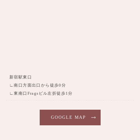
新宿駅東口
∟南口方面出口から徒歩0分
∟東南口Fragsビル左折徒歩1分
GOOGLE MAP