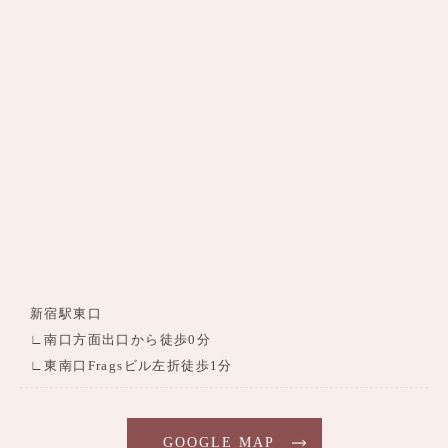
新宿駅東口
∟南口方面出口から徒歩0分
∟東南口Fragsビル左折徒歩1分
GOOGLE MAP