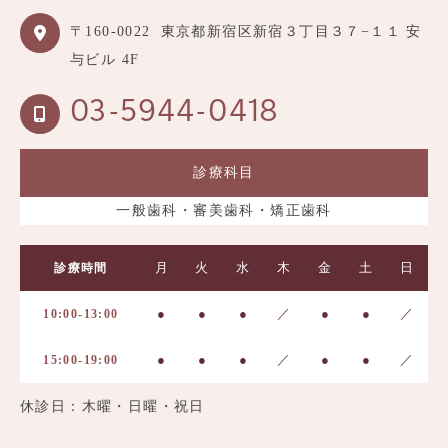
〒160-0022
東京都新宿区新宿３丁目３７−１１ 安
与ビル 4F
03-5944-0418
診療科目
一般歯科・審美歯科・矯正歯科
月
火
水
木
金
土
日
診療時間
●
●
●
／
●
●
／
10:00-13:00
●
●
●
／
●
●
／
15:00-19:00
休診日：木曜・日曜・祝日