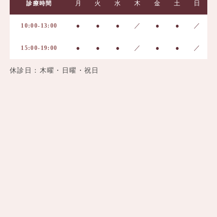
月
火
水
木
金
土
日
診療時間
●
●
●
／
●
●
／
10:00-13:00
●
●
●
／
●
●
／
15:00-19:00
休診日：木曜・日曜・祝日